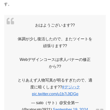
す。
おはようございます??
体調が少し復活したので、またツイートを
頑張ります??
Webデザインコースは求人バナーの修正
から??
とりあえず人物写真が明るすぎたので、適
度に暗くします??
#デジハク
pic.twitter.com/u1b7iJtDGq
— sato（サト）@安全第一
(@satosato2921)
September 19, 2024