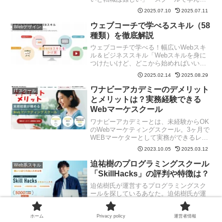
も実践的じゃない」そんな悩みを抱えて
2025.07.10
2025.07.11
いませんか？実は、多くの人が同じよう
な不安を感じています。ワナビーアカデ
ウェブコーチで学べるスキル（58
Webデザイン
ミーの実務研修なら、そ...
種類）を徹底解説
ウェブコーチで学べる！幅広いWebスキ
ル＆ビジネススキル「Webスキルを身に
つけたいけど、どこから始めればいいん
だろう？」そんなあなたに朗報です！ウ
2025.02.14
2025.08.29
ェブコーチ（WEBCOACH）なら、Web
業界で必要なスキルをオールインワンで
ワナビーアカデミーのデメリット
ITスクール
学ぶことができ...
とメリットは？実務経験できる
Webマーケスクール
ワナビーアカデミーとは、未経験からOK
のWebマーケティングスクール。3ヶ月で
WEBマーケターとして実務ができるレベ
ルまで育成します。そんなワナビーアカ
2023.10.05
2025.03.12
デミーですが、デメリットはあるの？っ
て考えませんか。良さそうなスクールだ
迫祐樹のプログラミングスクール
Web系スキル
からこそ知りたい...
「SkillHacks」の評判や特徴は？
迫佑樹氏が運営するプログラミングスク
ールを探しているあなた。迫佑樹氏が運
営する「SkillHacks」を知っています
か？WebアプリケーションをRubyで学べ
2025.03.25
る、初心者向けオンラインプログラミン
ホーム
Privacy policy
運営者情報