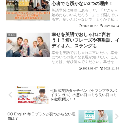
ます。初心者でも英会話の...
心者でも躓かない3つの理由！
英語学習に興味はあるけど、「どこから
始めたらいいんだろう…」って悩んでい
る方、多いんじゃないでしょうか？私も
そうでした！特にオンライン英会話っ
2025.01.27
2025.04.04
て、選択肢が多すぎて最初は本当に迷い
ましたよね。その中でも最近特に注目を
幸せを英語でおしゃれに言お
英会話
集めているのが、QQEng...
う！？短いフレーズや英単語、イ
ディオム、スラングも
幸せを英語でおしゃれに言いたい。幸せ
についての色々な表現が知りたい。こん
な方は、ぜひ読んでください。幸せを英
語で伝える時には、表現方法が大切で
2023.03.07
2023.11.24
す。英単語やフレーズ、イディオム、ス
ラングを使って、よりおしゃれに、より
イメージしやすく幸せを表現...
七田式英語タッチペン（セブンプラスバ
イリンガル）の悪い口コミや良い口コミ
を徹底解説！！
QQ English 毎日プランが見つからない理
由は？