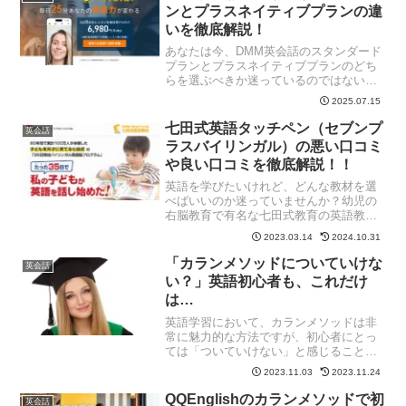
ンとプラスネイティブプランの違
いを徹底解説！
あなたは今、DMM英会話のスタンダード
プランとプラスネイティブプランのどち
らを選ぶべきか迷っているのではないで
しょうか。この選択は、あなたの英語学
2025.07.15
習の成果を大きく左右する重要な決断で
す。DMM英会話のスタンダードプランと
七田式英語タッチペン（セブンプ
英会話
プラスネイティブプラ...
ラスバイリンガル）の悪い口コミ
や良い口コミを徹底解説！！
英語を学びたいけれど、どんな教材を選
べばいいのか迷っていませんか？幼児の
右脳教育で有名な七田式教育の英語教材
の一つ、七田式英語タッチペン（セブン
2023.03.14
2024.10.31
プラスバイリンガル）が評判ですよね。
この教材は、タッチペンを使って英語の
「カランメソッドについていけな
英会話
音声を聞いたり、自分の声...
い？」英語初心者も、これだけ
は…
英語学習において、カランメソッドは非
常に魅力的な方法ですが、初心者にとっ
ては「ついていけない」と感じることが
少なくありません。この記事では、カラ
2023.11.03
2023.11.24
ンメソッドを効果的に活用するために、
その壁を乗り越える方法について探求し
QQEnglishのカランメソッドで初
英会話