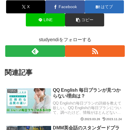
X
Facebook
はてブ
LINE
コピー
studyendiをフォローする
関連記事
QQ English 毎日プランが見つか
TOEIC
らない理由は？
QQ Englishの毎日プランの詳細を教えて
欲しい。QQ Englishの毎日プランについ
て、調べたけど、情報がほとんどない。
こんな方はいますよね。QQ Englishに
2023.03.26
2023.11.24
は、毎日プランと月会費プランがあると
思っていませんか？本記事を読めば...
DMM英会話のスタンダードプラ
英会話