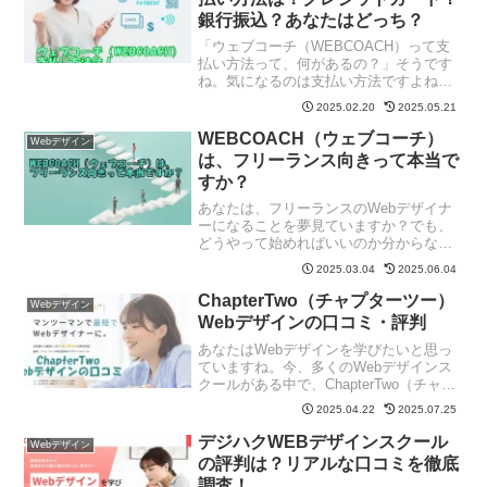
銀行振込？あなたはどっち？
「ウェブコーチ（WEBCOACH）って支
払い方法って、何があるの？」そうです
ね。気になるのは支払い方法ですよね。
実はウェブコーチには複数の支払い方法
2025.02.20
2025.05.21
が用意されているんです。本記事では、
その支払い方法について詳しく見ていき
WEBCOACH（ウェブコーチ）
Webデザイン
ましょう！内容は変更...
は、フリーランス向きって本当で
すか？
あなたは、フリーランスのWebデザイナ
ーになることを夢見ていますか？でも、
どうやって始めればいいのか分からな
い…そんな悩みを抱えている人は多いは
2025.03.04
2025.06.04
ずです。そんなあなたに「ウェブコー
チ」というサービスについて詳しくお話
ChapterTwo（チャプターツー）
Webデザイン
ししていきます。「え？本当...
Webデザインの口コミ・評判
あなたはWebデザインを学びたいと思っ
ていますね。今、多くのWebデザインス
クールがある中で、ChapterTwo（チャプ
ターツー）のWebデザインコースが気に
2025.04.22
2025.07.25
なっているのではないでしょうか？「本
当に役立つスキルが身につくのか」「自
デジハクWEBデザインスクール
Webデザイン
分に合っ...
の評判は？リアルな口コミを徹底
調査！