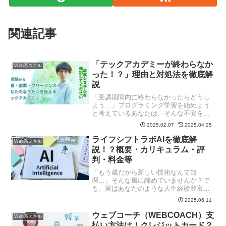
関連記事
「テックアカデミーが終わらなか
Web系スキル
った！？」理由と対処法を徹底解
説
「受講期間内に終わらなかったらどうし
よう…」プログラミング学習を始めよう
と考えているあなたは、そんな不安を抱
えていませんか？テックアカデミーは、
2025.02.07
2025.04.25
現役エンジニアから直接オンラインで学
べるプログラミングスクール。実践的な
ライフシフトラボAIを徹底解
Web系スキル
スキルが身につけられると...
説！？概要・カリキュラム・評
判・料金等
「もう歳だから新しい技術なんて無
理…」そんな風に諦めていませんか？で
も、実はあなたのような人生経験豊富な
世代こそ、AIを味方につけることで大き
2025.06.11
く飛躍できる時代なんです。今、40代～
60代の方々が続々とAIスキルを身につけ
ウェブコーチ（WEBCOACH）支
Web系スキル
て、副業や転職、さら...
払い方法は！クレジットカード？