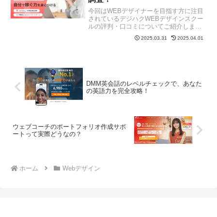
今回はWEBデザイナーを目指す方に注目
されているデジハクWEBデザインスクー
ルの評判・口コミについてご紹介しま
す。「未経験からWEBデザイナーになれ
2025.03.31
2025.04.01
るの？」「本当に稼げるようになる
の？」そんな疑問をお持ちのあなたのた
めに、実際の受講生の声を...
DMM英会話のレベルチェックで、あなた
の英語力を完全攻略！
ウェブコーチのポートフォリオ作成サポ
ートって実際どうなの？
ホーム
Webデザイン